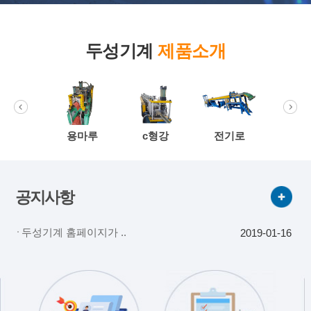
두성기계
제품소개
압코일러
용마루
c형강
전기로
물받
공지사항
두성기계 홈페이지가 ..
2019-01-16