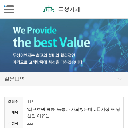
조회수
113
'러브호텔 불륜' 들통나 사퇴했는데…日시장 또 당
제목
선된 이유는
작성자
aaa